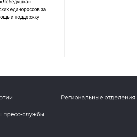
 «Лебедушка»
ских единороссов за
ощь и поддержку
ртии
Региональные отделения
ы пресс-службы