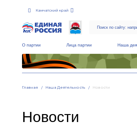
Камчатский край
О партии
Лица партии
Наша дея
Местные общественные приемные Партии
Руководитель Региональной обще
Народная программа «Единой России»
Главная
Наша Деятельность
Новости
Новости