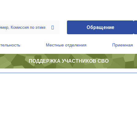
Обращение
тельность
Местные отделения
Приемная
ПОДДЕРЖКА УЧАСТНИКОВ СВО
ственной приемной Председателя Партии
Президиум регионального политического совета