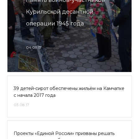
память воинов-участников
Курильской десантной
операции 1945 года
04.09.17
39 детей-сирот обеспечены жильём на Камчатке
с начала 2017 года
03.08.17
Проекты «Единой России» призваны решать