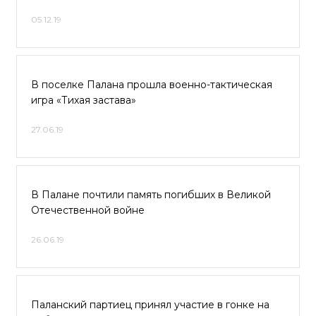
05.12.19
В поселке Палана прошла военно-тактическая
игра «Тихая застава»
27.06.19
В Палане почтили память погибших в Великой
Отечественной войне
26.06.19
Паланский партиец принял участие в гонке на