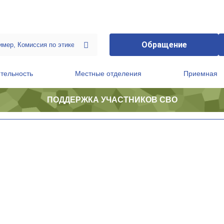
Обращение
тельность
Местные отделения
Приемная
ПОДДЕРЖКА УЧАСТНИКОВ СВО
ственной приемной Председателя Партии
Президиум регионального политического совета