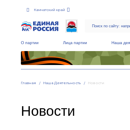
Камчатский край
О партии
Лица партии
Наша дея
Местные общественные приемные Партии
Руководитель Региональной обще
Народная программа «Единой России»
Главная
Наша Деятельность
Новости
Новости