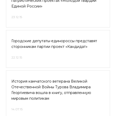
патриотических проектах «Молодой Гвардии
Единой России»
23.12.15
Городские депутаты-единороссы представят
сторонникам партии проект «Кандидат»
22.12.15
История камчатского ветерана Великой
Отечественной Войны Турова Владимира
Георгиевича вошла в книгу, отправленную
мировым политикам
14.07.15