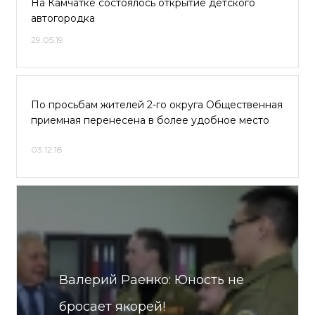
На Камчатке состоялось открытие детского
автогородка
29.05.19
По просьбам жителей 2-го округа Общественная
приемная перенесена в более удобное место
03.12.18
Валерий Раенко: Юность не
бросает якорей!