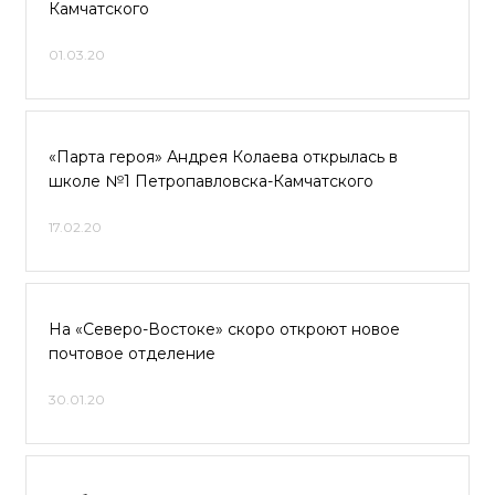
Камчатского
01.03.20
«Парта героя» Андрея Колаева открылась в
школе №1 Петропавловска-Камчатского
17.02.20
На «Северо-Востоке» скоро откроют новое
почтовое отделение
30.01.20