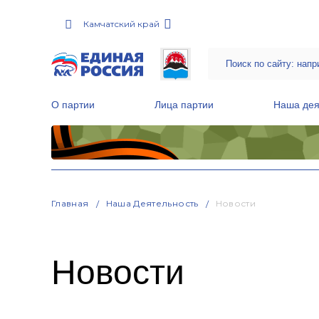
Камчатский край
О партии
Лица партии
Наша дея
Местные общественные приемные Партии
Руководитель Региональной обще
Народная программа «Единой России»
Главная
Наша Деятельность
Новости
Новости