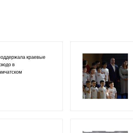
поддержала краевые
зюдо в
амчатском