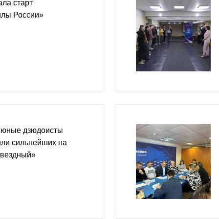
ала старт
илы России»
 юные дзюдоисты
или сильнейших на
Звездный»