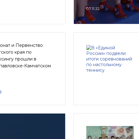
07.11.22
онат и Первенство
ского края по
ксингу прошли в
павловске-Камчатском
9