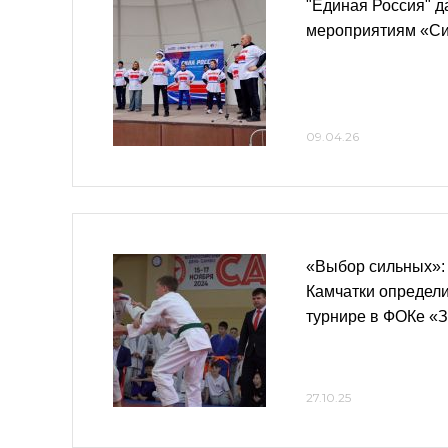
"Единая Россия" д
мероприятиям «С
09.04.26
«Выбор сильных»:
Камчатки определ
турнире в ФОКе «
27.10.25