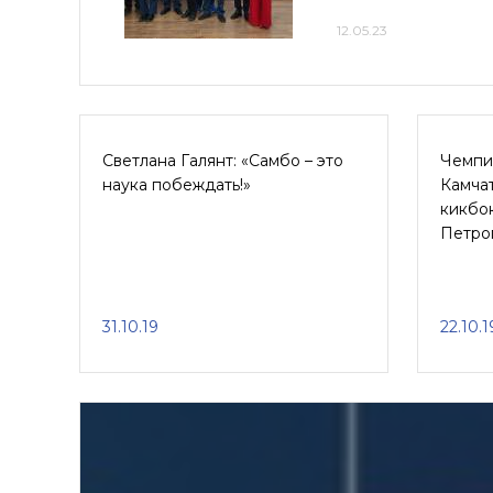
12.05.23
Светлана Галянт: «Самбо – это
Чемпи
наука побеждать!»
Камчат
кикбо
Петро
31.10.19
22.10.1