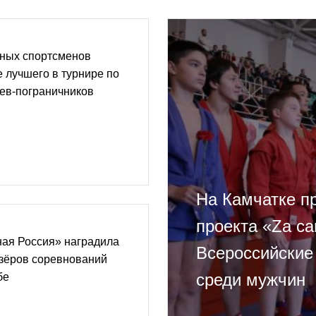
юных спортсменов
е лучшего в турнире по
ев-пограничников
На Камчатке п
проекта «Za с
ная Россия» наградила
Всероссийские
изёров соревнований
среди мужчин
бе