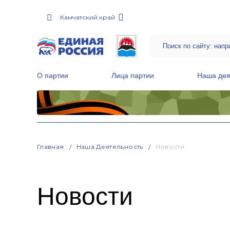
Камчатский край
О партии
Лица партии
Наша дея
Местные общественные приемные Партии
Руководитель Региональной обще
Народная программа «Единой России»
Главная
Наша Деятельность
Новости
Новости