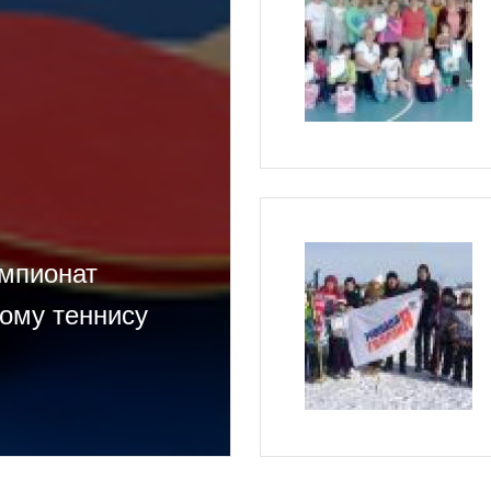
емпионат
ому теннису