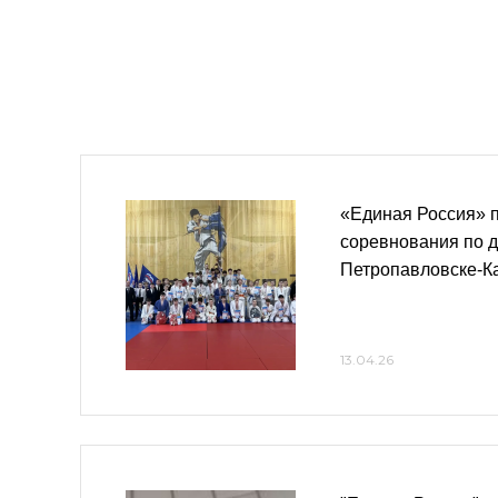
«Единая Россия» 
соревнования по д
Петропавловске-К
13.04.26