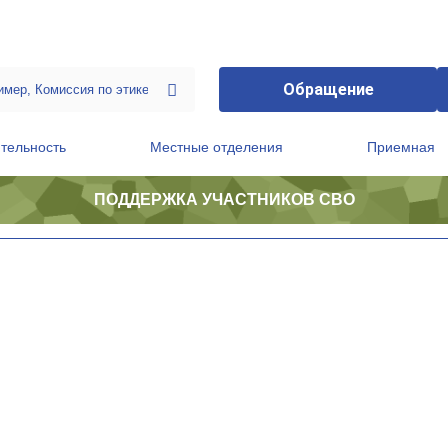
Обращение
тельность
Местные отделения
Приемная
ПОДДЕРЖКА УЧАСТНИКОВ СВО
ственной приемной Председателя Партии
Президиум регионального политического совета