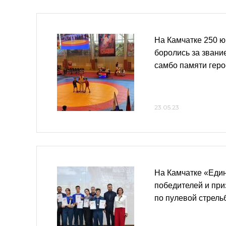
На Камчатке 250 
боролись за звани
самбо памяти геро
23.05.23
На Камчатке «Еди
победителей и пр
по пулевой стрель