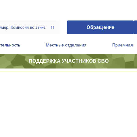
Обращение
тельность
Местные отделения
Приемная
ПОДДЕРЖКА УЧАСТНИКОВ СВО
ственной приемной Председателя Партии
Президиум регионального политического совета