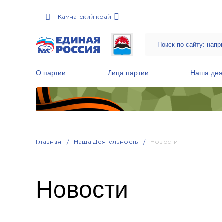
Камчатский край
О партии
Лица партии
Наша дея
Местные общественные приемные Партии
Руководитель Региональной обще
Народная программа «Единой России»
Главная
Наша Деятельность
Новости
Новости