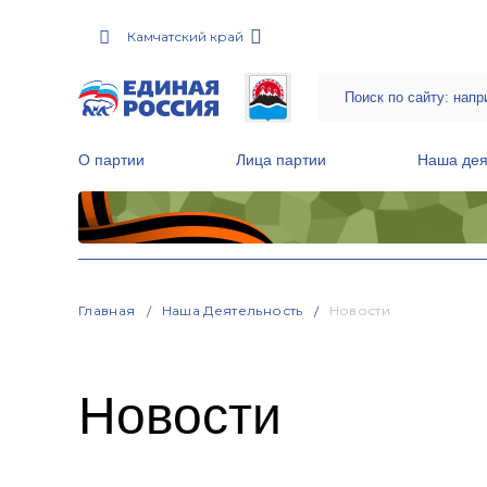
Камчатский край
О партии
Лица партии
Наша дея
Местные общественные приемные Партии
Руководитель Региональной обще
Народная программа «Единой России»
Главная
Наша Деятельность
Новости
Новости