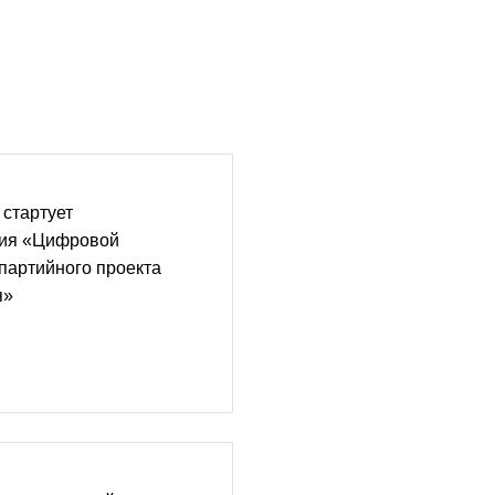
 стартует
ция «Цифровой
 партийного проекта
я»