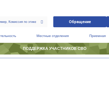
Обращение
тельность
Местные отделения
Приемная
ПОДДЕРЖКА УЧАСТНИКОВ СВО
ственной приемной Председателя Партии
Президиум регионального политического совета