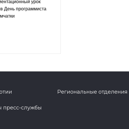
ентационный урок
 в День программиста
амчатки
ртии
Региональные отделения
ы пресс-службы