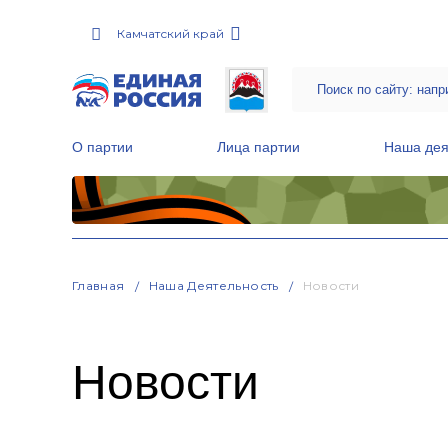
Камчатский край
О партии
Лица партии
Наша дея
Местные общественные приемные Партии
Руководитель Региональной обще
Народная программа «Единой России»
Главная
Наша Деятельность
Новости
Новости