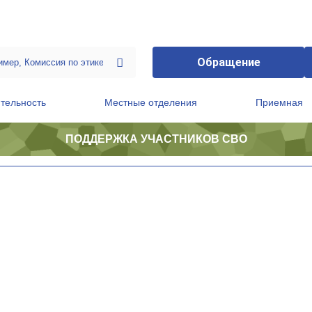
Обращение
тельность
Местные отделения
Приемная
ПОДДЕРЖКА УЧАСТНИКОВ СВО
ственной приемной Председателя Партии
Президиум регионального политического совета