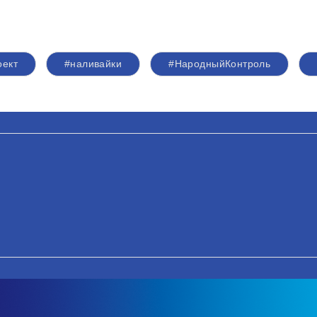
оект
#наливайки
#НародныйКонтроль