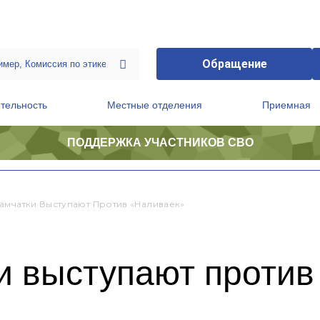
Обращение
тельность
Местные отделения
Приемная
ПОДДЕРЖКА УЧАСТНИКОВ СВО
ственной приемной Председателя Партии
Президиум регионального политического совета
амчатки Выступают Против «наливаек»
и выступают против