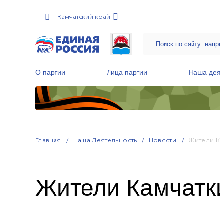
Камчатский край
О партии
Лица партии
Наша дея
Местные общественные приемные Партии
Руководитель Региональной обще
Народная программа «Единой России»
Главная
Наша Деятельность
Новости
Жители К
Жители Камчатк