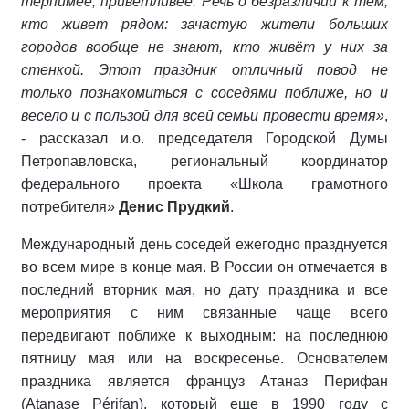
терпимее, приветливее.
Речь о безразличии к тем,
кто живет рядом: зачастую жители больших
городов вообще не знают, кто живёт у них за
стенкой. Этот праздник отличный повод не
только познакомиться с соседями поближе, но и
весело и с пользой для всей семьи провести время»
,
- рассказал и.о. председателя Городской Думы
Петропавловска, региональный координатор
федерального проекта «Школа грамотного
потребителя»
Денис Прудкий
.
Международный день соседей ежегодно празднуется
во всем мире в конце мая. В России он отмечается в
последний вторник мая, но дату праздника и все
мероприятия с ним связанные чаще всего
передвигают поближе к выходным: на последнюю
пятницу мая или на воскресенье. Основателем
праздника является француз Атаназ Перифан
(Atanase Périfan), который еще в 1990 году с