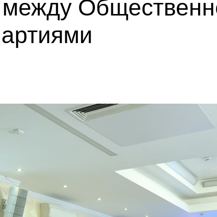
 между Общественн
партиями