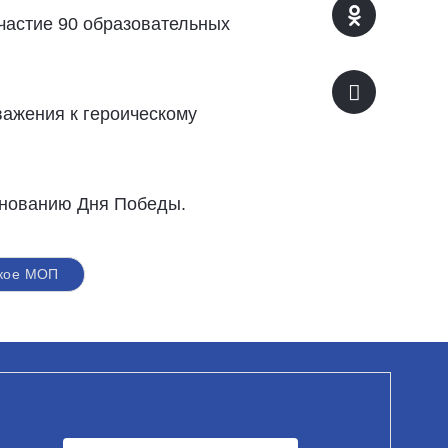
частие 90 образовательных
важения к героическому
днованию Дня Победы.
ское МОП