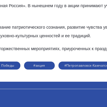
ная Россия». В нынешнем году в акции принимают у
ние патриотического сознания, развитие чувства у
ховно-культурных ценностей и ее традиций.
 торжественных мероприятиях, приуроченных к праз
 Победы
#акция
#Петропавловск-Камчат