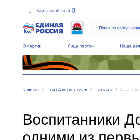
Камчатский край
О партии
Лица партии
Наша дея
Местные общественные приемные Партии
Руководитель Региональной обще
Народная программа «Единой России»
Главная
Наша Деятельность
Новости
Воспитан
Воспитанники Д
одними из перв