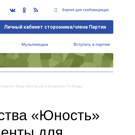
Версия для слабовидящих
Личный кабинет сторонника/члена Партии
Мультимедиа
Вступить в партию
Региональный исполнительный комитет
отовили Фрагменты Для Знамени Победы
ества «Юность»
менты для