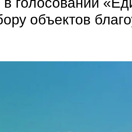
 в голосовании «Ед
ору объектов благо