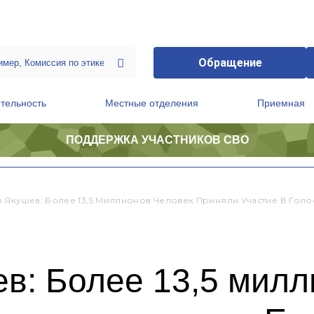
Обращение
тельность
Местные отделения
Приемная
ПОДДЕРЖКА УЧАСТНИКОВ СВО
ственной приемной Председателя Партии
Президиум регионального политического совета
 Якушев: Более 13,5 Миллионов Человек Приняли Участие В Гол
в: Более 13,5 милл