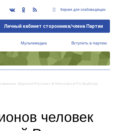
Версия для слабовидящих
Личный кабинет сторонника/члена Партии
Мультимедиа
Вступить в партию
Региональный исполнительный комитет
осовании «Единой России» И Минстроя По Выбору
ионов человек