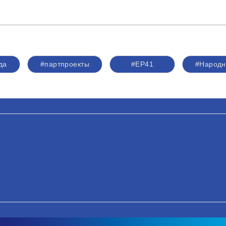
да
#партпроекты
#ЕР41
#Народ