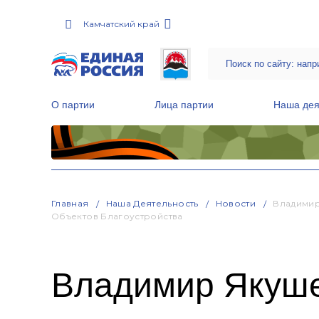
Камчатский край
О партии
Лица партии
Наша дея
Местные общественные приемные Партии
Руководитель Региональной обще
Народная программа «Единой России»
Главная
Наша Деятельность
Новости
Владимир
Объектов Благоустройства
Владимир Якуше