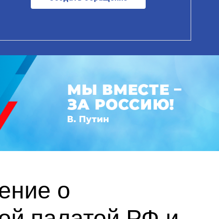
ение о
ой палатой РФ и