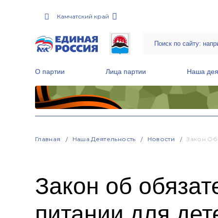
Камчатский край
О партии
Лица партии
Наша дея
Местные общественные приемные Партии
Руководитель Региональной обще
Народная программа «Единой России»
Главная
Наша Деятельность
Новости
Закон Об
Закон об обязат
питании для дет