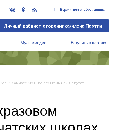
Версия для слабовидящих
Личный кабинет сторонника/члена Партии
Мультимедиа
Вступить в партию
Региональный исполнительный комитет
ков В Камчатских Школах Приняли Депутаты
хразовом
чатских школах