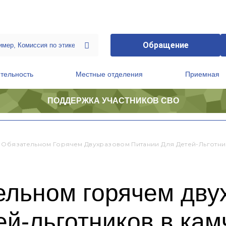
Обращение
тельность
Местные отделения
Приемная
ПОДДЕРЖКА УЧАСТНИКОВ СВО
ственной приемной Председателя Партии
Президиум регионального политического совета
 Обязательном Горячем Двухразовом Питании Для Детей-Льготни
ельном горячем дву
ей-льготников в кам