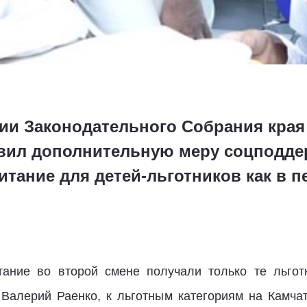
ссии Законодательного Собрания кра
овил дополнительную меру соцподде
итание для детей-льготников как в п
тание во второй смене получали только те льгот
Валерий Раенко, к льготным категориям на Камча