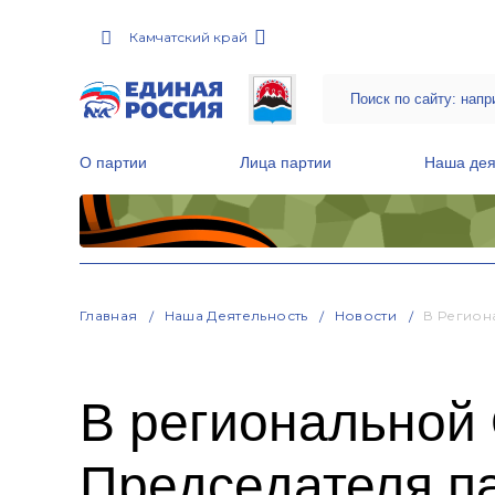
Камчатский край
О партии
Лица партии
Наша дея
Местные общественные приемные Партии
Руководитель Региональной обще
Народная программа «Единой России»
Главная
Наша Деятельность
Новости
В Регион
В региональной
Председателя па