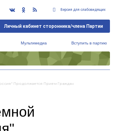
Версия для слабовидящих
Личный кабинет сторонника/члена Партии
Мультимедиа
Вступить в партию
Региональный исполнительный комитет
оссия" Продолжается Прием Граждан
емной
я"