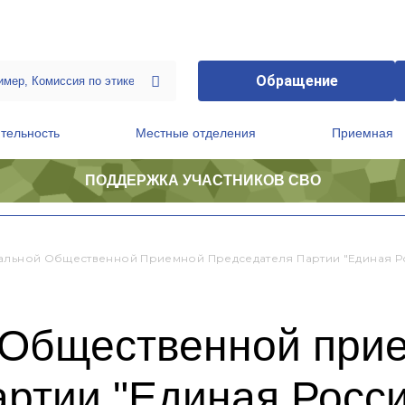
Обращение
тельность
Местные отделения
Приемная
ПОДДЕРЖКА УЧАСТНИКОВ СВО
ственной приемной Председателя Партии
Президиум регионального политического совета
альной Общественной Приемной Председателя Партии "Единая Р
 Общественной при
ртии "Единая Росси