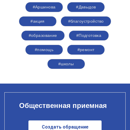
#Аршинова
#Давыдов
#акция
#благоустройство
#образование
#Подготовка
#помощь
#ремонт
#школы
Общественная приемная
Создать обращение