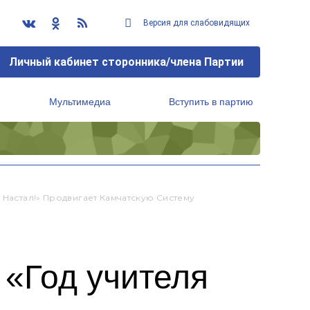
Версия для слабовидящих
Личный кабинет сторонника/члена Партии
Мультимедиа
Вступить в партию
Региональный исполнительный комитет
 Настал!» Продвигает Камчатскую Систему
 «Год учителя