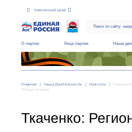
Камчатский край
О партии
Лица партии
Наша дея
Местные общественные приемные Партии
Руководитель Региональной обще
Народная программа «Единой России»
Главная
Наша Деятельность
Новости
Ткаченко
Образования
Ткаченко: Регио