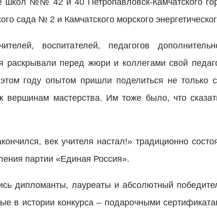
 школ №№ 42 и 40 Петропавловск-Камчатского горо
кого сада № 2 и Камчатского морского энергетическо
ителей, воспитателей, педагогов дополнительн
 раскрывали перед жюри и коллегами свой педаго
в этом году опытом пришли поделиться не только 
 к вершинам мастерства. Им тоже было, что сказат
акончился, век учителя настал!» традиционно состо
еления партии «Единая Россия».
ись дипломанты, лауреаты и абсолютный победител
е в истории конкурса – подарочными сертификата