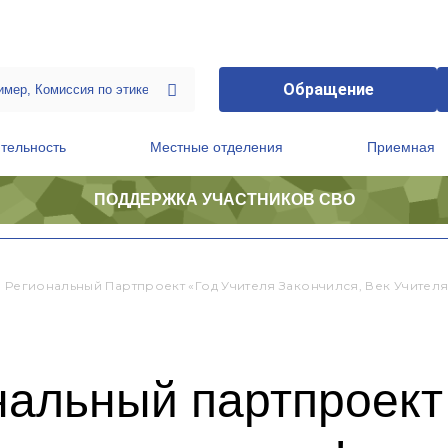
Обращение
тельность
Местные отделения
Приемная
ПОДДЕРЖКА УЧАСТНИКОВ СВО
ственной приемной Председателя Партии
Президиум регионального политического совета
: Региональный Партпроект «Год Учителя Закончился, Век Учителя
нальный партпроект