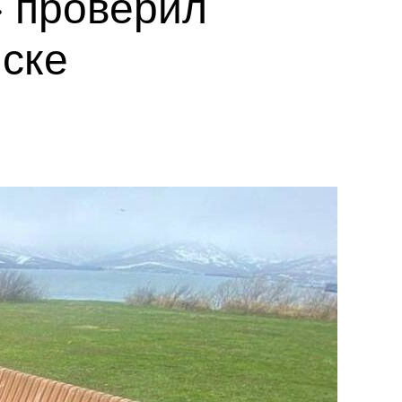
 проверил
нске