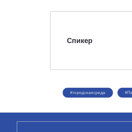
Спикер
#городскаясреда
#П