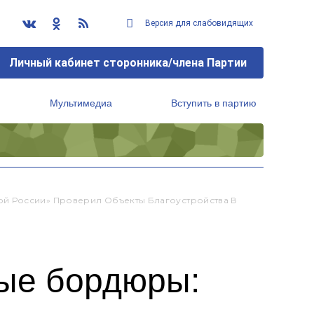
Версия для слабовидящих
Личный кабинет сторонника/члена Партии
Мультимедиа
Вступить в партию
Региональный исполнительный комитет
й России» Проверил Объекты Благоустройства В
ые бордюры: