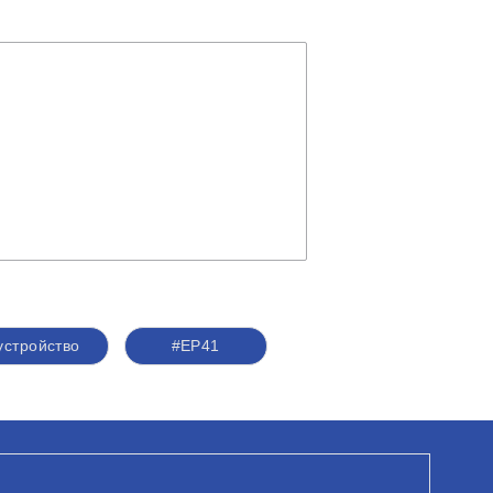
устройство
#ЕР41