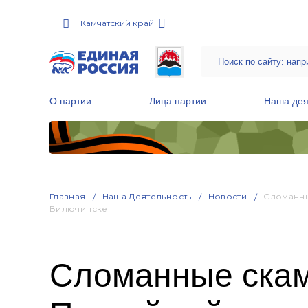
Камчатский край
О партии
Лица партии
Наша дея
Местные общественные приемные Партии
Руководитель Региональной обще
Народная программа «Единой России»
Главная
Наша Деятельность
Новости
Сломанны
Вилючинске
Сломанные скам