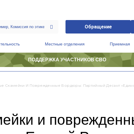
Обращение
тельность
Местные отделения
Приемная
ПОДДЕРЖКА УЧАСТНИКОВ СВО
ственной приемной Председателя Партии
Президиум регионального политического совета
е Скамейки И Поврежденные Бордюры: Партийный Десант «Едино
ейки и поврежденн