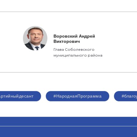
Воровский Андрей
Викторович
Глава Соболевского
муниципального района
артийныйдесант
#НароднаяПрограмма
#благо