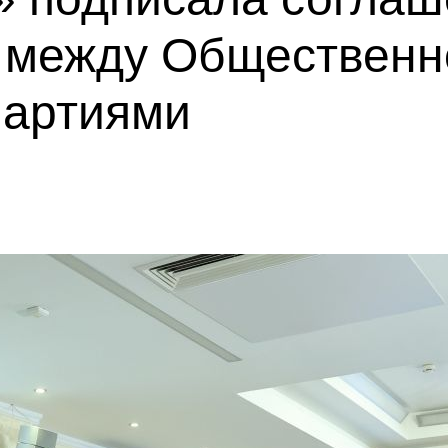
 между Общественн
партиями