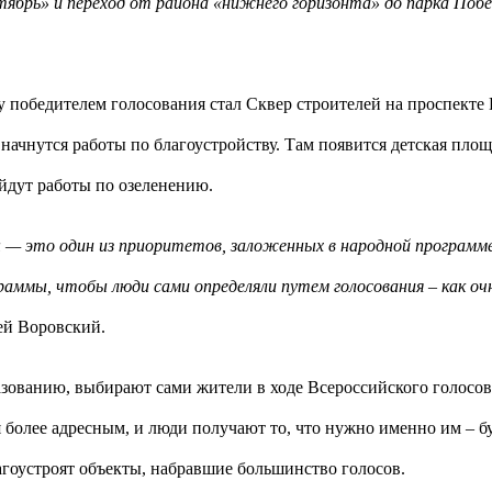
ябрь» и переход от района «нижнего горизонта» до парка Побе
 победителем голосования стал Сквер строителей на проспекте П
а начнутся работы по благоустройству. Там появится детская пл
йдут работы по озеленению.
 — это один из приоритетов, заложенных в народной программе,
граммы, чтобы люди сами определяли путем голосования – как оч
ей Воровский.
зованию, выбирают сами жители в ходе Всероссийского голосова
 более адресным, и люди получают то, что нужно именно им – бу
агоустроят объекты, набравшие большинство голосов.