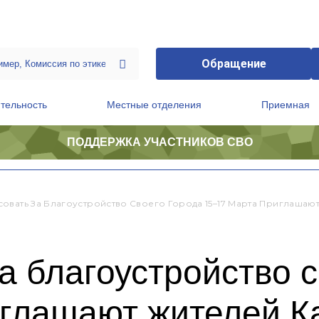
Обращение
тельность
Местные отделения
Приемная
ПОДДЕРЖКА УЧАСТНИКОВ СВО
ственной приемной Председателя Партии
Президиум регионального политического совета
овать За Благоустройство Своего Города 15–17 Марта Приглашаю
а благоустройство с
глашают жителей К