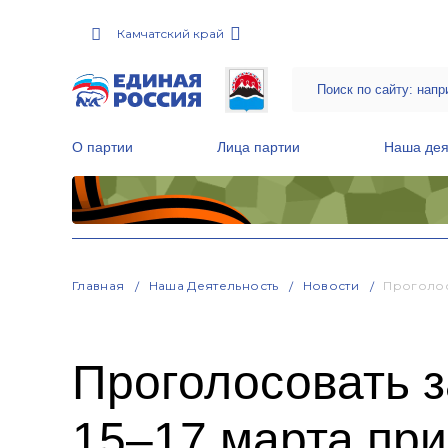
Камчатский край
О партии
Лица партии
Наша дея
Местные общественные приемные Партии
Руководитель Региональной обще
Народная программа «Единой России»
Главная
Наша Деятельность
Новости
Проголос
Проголосовать з
15–17 марта при