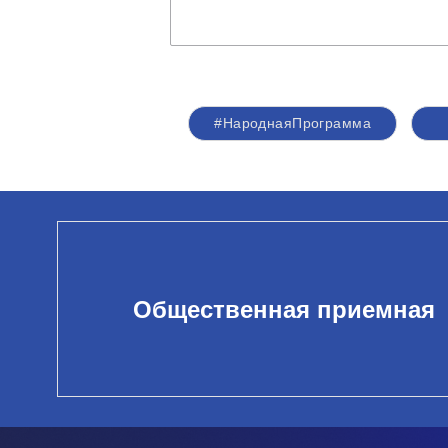
#НароднаяПрограмма
Общественная приемная