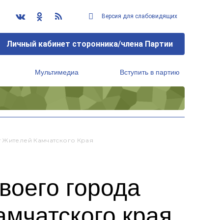
Версия для слабовидящих
Личный кабинет сторонника/члена Партии
Мультимедиа
Вступить в партию
Региональный исполнительный комитет
т Жителей Камчатского Края
воего города
амчатского края