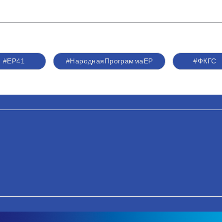
#ЕР41
#НароднаяПрограммаЕР
#ФКГС