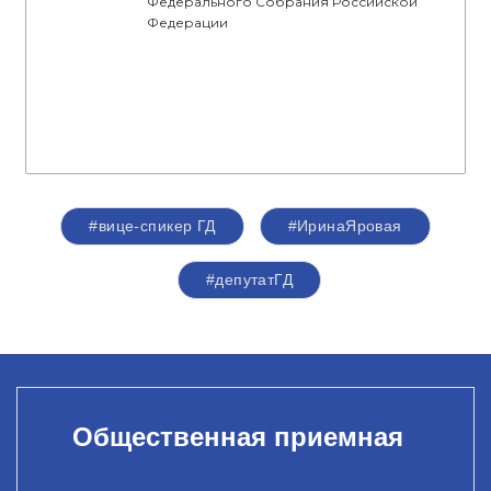
Федерального Собрания Российской
Федерации
#вице-спикер ГД
#ИринаЯровая
#депутатГД
Общественная приемная