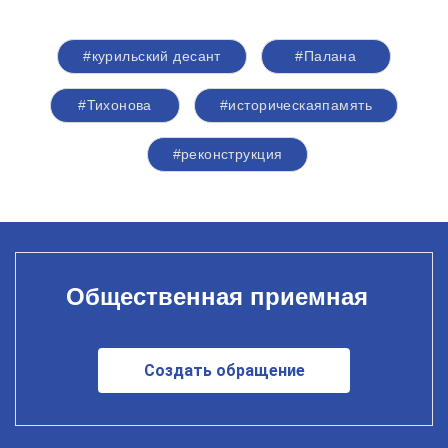
#курильский десант
#Палана
#Тихонова
#историческаяпамять
#реконструкция
Общественная приемная
Создать обращение