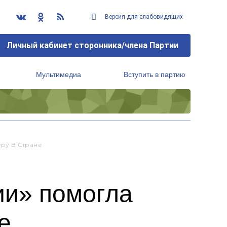
Версия для слабовидящих
Личный кабинет сторонника/члена Партии
Мультимедиа
Вступить в партию
Региональный исполнительный комитет
ру В Стране
ии» помогла
е