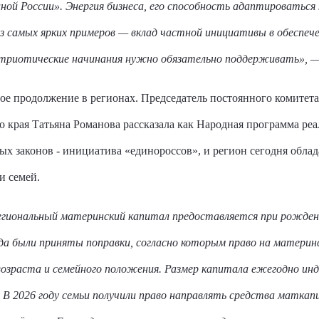
ой России». Энергия бизнеса, его способность адаптироваться
из самых ярких примеров — вклад частной инициативы в обеспеч
патриотические начинания нужно обязательно поддерживать»,
— 
е продолжение в регионах. Председатель постоянного комитета
 края Татьяна Романова рассказала как Народная программа реал
ых законов - инициатива «единороссов», и регион сегодня обла
и семей.
региональный материнский капитал предоставляется при рождени
ода были приняты поправки, согласно которым право на матери
возраста и семейного положения. Размер капитала ежегодно инд
 В 2026 году семьи получили право направлять средства матка