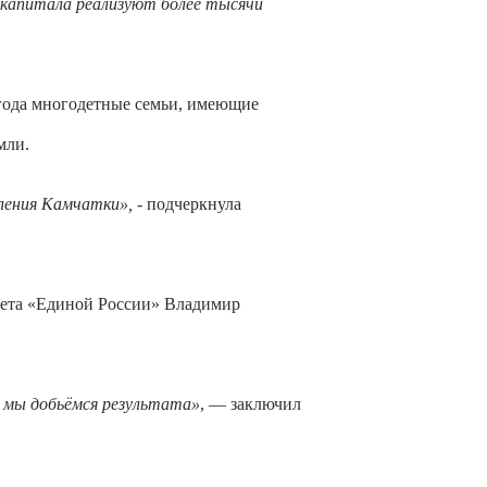
 капитала реализуют более тысячи
 года многодетные семьи, имеющие
мли.
ления Камчатки»,
- подчеркнула
вета «Единой России» Владимир
е мы добьёмся результата»
, — заключил