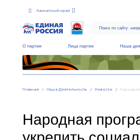
Камчатский край
О партии
Лица партии
Наша дея
Местные общественные приемные Партии
Руководитель Региональной обще
Народная программа «Единой России»
Главная
Наша Деятельность
Новости
Народная
Народная прогр
укрепить социал