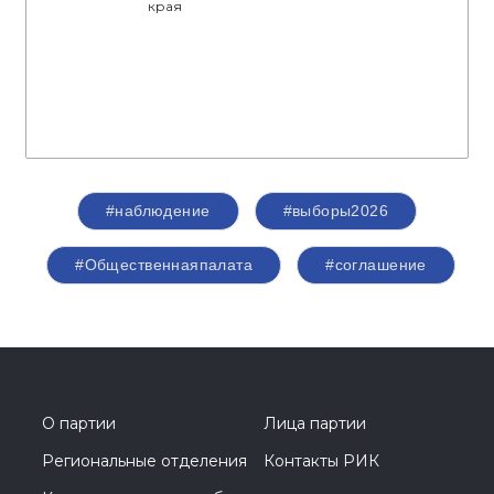
края
#наблюдение
#выборы2026
#Общественнаяпалата
#соглашение
О партии
Лица партии
Региональные отделения
Контакты РИК