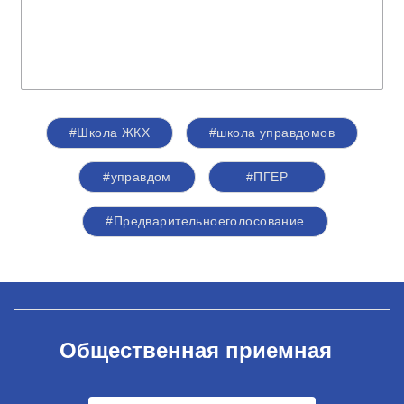
#Школа ЖКХ
#школа управдомов
#управдом
#ПГЕР
#Предварительноеголосование
Общественная приемная