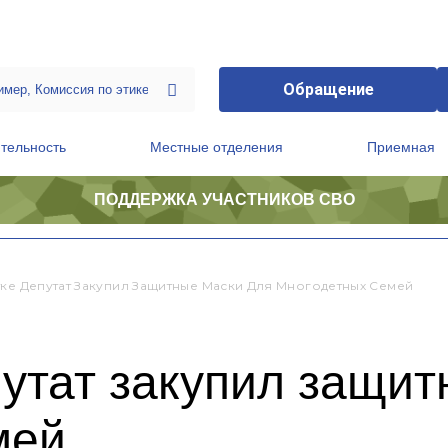
Обращение
тельность
Местные отделения
Приемная
ПОДДЕРЖКА УЧАСТНИКОВ СВО
ственной приемной Председателя Партии
Президиум регионального политического совета
тке Депутат Закупил Защитные Маски Для Многодетных Семей
утат закупил защит
мей