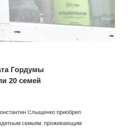
ата Гордумы
и 20 семей
 Константин Слыщенко приобрел
огодетным семьям, проживающим