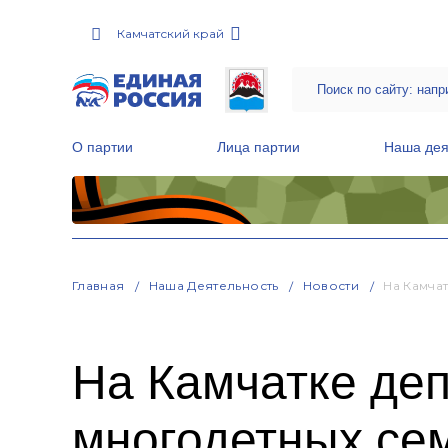
Камчатский край
О партии
Лица партии
Наша дея
Местные общественные приемные Партии
Руководитель Региональной обще
Народная программа «Единой России»
Главная
Наша Деятельность
Новости
На Камча
На Камчатке деп
многодетных се