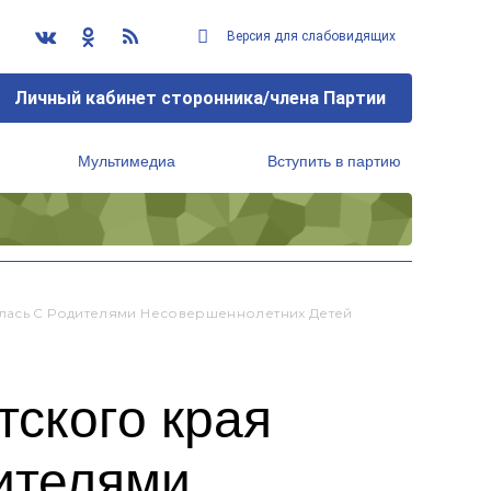
Версия для слабовидящих
Личный кабинет сторонника/члена Партии
Мультимедиа
Вступить в партию
Региональный исполнительный комитет
илась С Родителями Несовершеннолетних Детей
тского края
ителями