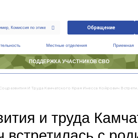
Обращение
тельность
Местные отделения
Приемная
ПОДДЕРЖКА УЧАСТНИКОВ СВО
ственной приемной Председателя Партии
Президиум регионального политического совета
Соцразвития И Труда Камчатского Края Инесса Койрович Встрет
ития и труда Камча
 встретилась с род