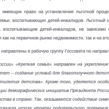
й, имеющих право на установление льготной проце
семьи, воспитывающих детей-инвалидов. Льготный 
, воспитывающим детей-инвалидов, не зависимо 
 как на первичном рынке недвижимости, так и на вт
 направлены в рабочую группу Госсовета по направ
ссии» «Крепкая семья» направлен на укреплени
тет – создание условий для благополучного детс
тилетия детства». Кроме того, уделяется особо
зации демографических инициатив Президента Росс
ства в стране. Так, оказывается содействие сем
озникла угроза утраты родительского попечения