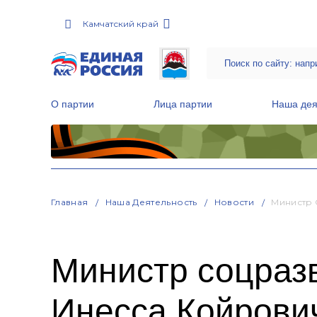
Камчатский край
О партии
Лица партии
Наша дея
Местные общественные приемные Партии
Руководитель Региональной обще
Народная программа «Единой России»
Главная
Наша Деятельность
Новости
Министр 
Министр соцразв
Инесса Койрович