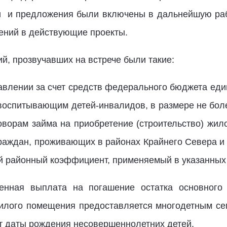
и и предложения были включены в дальнейшую раб
ений в действующие проекты.
ий, прозвучавших на встрече были такие:
тавлении за счет средств федерального бюджета е
воспитывающим детей-инвалидов, в размере не боле
говорам займа на приобретение (строительство) жил
аждан, проживающих в районах Крайнего Севера и 
й районный коэффициент, применяемый в указанных 
менная выплата на погашение остатка основного
 жилого помещения предоставляется многодетным с
от даты рождения несовершеннолетних детей.