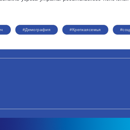
ич
#Демография
#Крепкаясемья
#соц