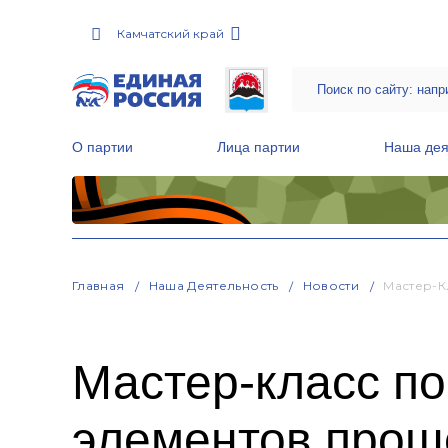
Камчатский край
О партии
Лица партии
Наша дея
Местные общественные приемные Партии
Руководитель Региональной обще
Народная программа «Единой России»
Главная
Наша Деятельность
Новости
Мастер-К
Мастер-класс п
элементов прош