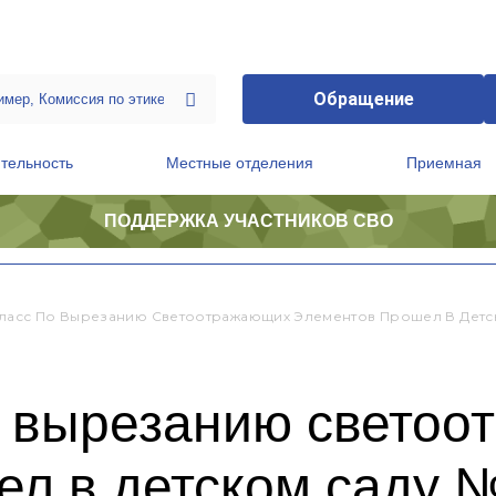
Обращение
тельность
Местные отделения
Приемная
ПОДДЕРЖКА УЧАСТНИКОВ СВО
ственной приемной Председателя Партии
Президиум регионального политического совета
ласс По Вырезанию Светоотражающих Элементов Прошел В Детс
о вырезанию свето
ел в детском саду 