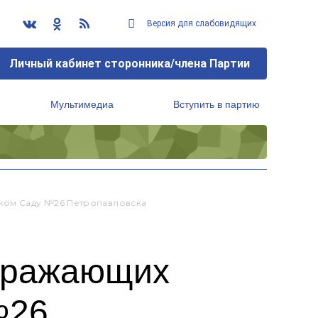
Версия для слабовидящих
Личный кабинет сторонника/члена Партии
Мультимедиа
Вступить в партию
Региональный исполнительный комитет
ком Саду №26 Петропавловска
отражающих
№26