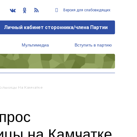
Версия для слабовидящих
Личный кабинет сторонника/члена Партии
Мультимедиа
Вступить в партию
Региональный исполнительный комитет
ольницы На Камчатке
опрос
ицы на Камчатке