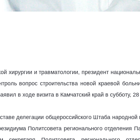
ой хирургии и травматологии, президент национал
троль вопрос строительства новой краевой больн
аявил в ходе визита в Камчатский край в субботу, 28
оставе делегации общероссийского Штаба народной
резидиума Политсовета регионального отделения Па
 секретаря Политсовета регионального отде