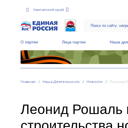
Камчатский край
О партии
Лица партии
Наша дея
Местные общественные приемные Партии
Руководитель Региональной обще
Народная программа «Единой России»
Главная
Наша Деятельность
Новости
Леонид Р
Леонид Рошаль в
строительства н