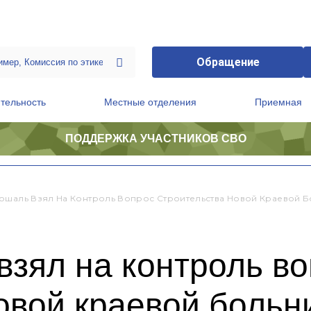
Обращение
тельность
Местные отделения
Приемная
ПОДДЕРЖКА УЧАСТНИКОВ СВО
ственной приемной Председателя Партии
Президиум регионального политического совета
ошаль Взял На Контроль Вопрос Строительства Новой Краевой Б
зял на контроль в
овой краевой больн