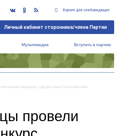
Версия для слабовидящих
Личный кабинет сторонника/члена Партии
Мультимедиа
Вступить в партию
Региональный исполнительный комитет
тический Конкурс «Дорогами Поколений»
йцы провели
нкурс