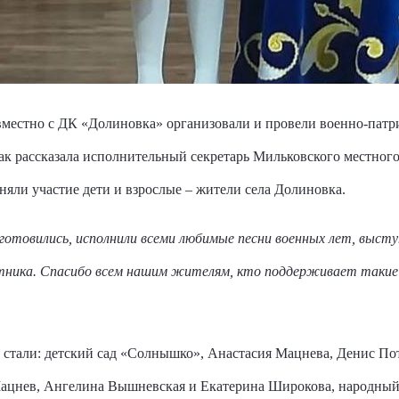
местно с ДК «Долиновка» организовали и провели военно-патр
ак рассказала исполнительный секретарь Мильковского местно
яли участие дети и взрослые – жители села Долиновка.
готовились, исполнили всеми любимые песни военных лет, высту
тника. Спасибо всем нашим жителям, кто поддерживает такие
и стали: детский сад «Солнышко», Анастасия Мацнева, Денис П
ацнев, Ангелина Вышневская и Екатерина Широкова, народный