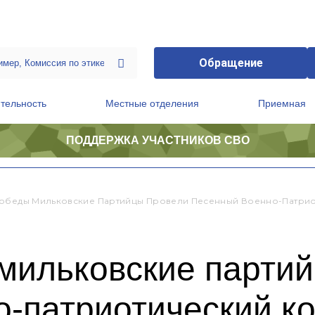
Обращение
тельность
Местные отделения
Приемная
ПОДДЕРЖКА УЧАСТНИКОВ СВО
ственной приемной Председателя Партии
Президиум регионального политического совета
обеды Мильковские Партийцы Провели Песенный Военно-Патрио
мильковские парти
-патриотический ко