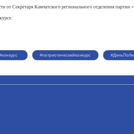
ти от Секретаря Камчатского регионального отделения партии 
курсе.
#конкурс
#патриотическийконкурс
#ДеньПоб