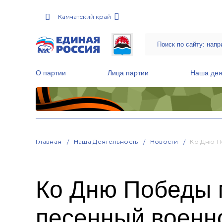
Камчатский край
О партии
Лица партии
Наша дея
Местные общественные приемные Партии
Руководитель Региональной обще
Народная программа «Единой России»
Главная
Наша Деятельность
Новости
Ко Дню П
Ко Дню Победы 
песенный военно