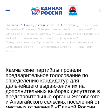
Главная
Наша Деятельность
Новости
Камчатские
Партийцы Провели Предварительное Голосование По
Определению Кандидатур Для Дальнейшего Выдвижения
Их На Дополнительных Выборах Депутатов В
Представительные Органы Эссовского И Анавгайского
Сельских Поселений От Местных Отделений «Единой
России
Камчатские партийцы провели
предварительное голосование по
определению кандидатур для
дальнейшего выдвижения их на
дополнительных выборах депутатов в
представительные органы Эссовского
и Анавгайского сельских поселений от
местных отделений «Единой России