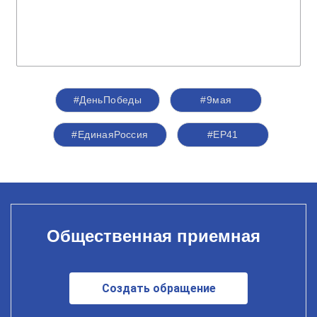
#ДеньПобеды
#9мая
#ЕдинаяРоссия
#ЕР41
Общественная приемная
Создать обращение