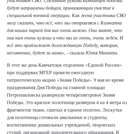
участников СВО. Сделанные руками камчатцев поделки
будут направлены бойцам, принимающим участие в
специальной военной операции. Как жена участника СВО
могу сказать, что всё, что мы отправляем с Камчатки
для наших парней для них очень важно. Они знают, что
они нам очень нужны и что мы их очень, очень ждём. И
всё это приближает долгожданную Победу, которая,
несомненно, будет за нами»,
- сказала Юлия Минаева.
В этот же день Камчатское отделение «Единой России»
при поддержке МГЕР провели ежегодную
патриотическую акцию «Знамя Победы». 9 мая во время
празднования Дня Победы на главной площади
Петропавловска развернули четырехметровое Знамя
Победы. Это красное полотнище размером 4 на 4 метра из
фрагментов ткани, сшитых в единое полотно. Лоскутки
для полотнища готовили школьники и студенты,
воспитанники дошкольных учреждений, творческих
студий, организаций дополнительного образования. В