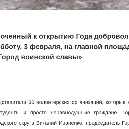
роченный к открытию Года доброволь
убботу, 3 февраля, на главной площа
«Город воинской славы»
ставители 30 волонтерских организаций, которые
студенты и просто неравнодушные граждане. Го
одского округа Виталий Иваненко, председатель Г