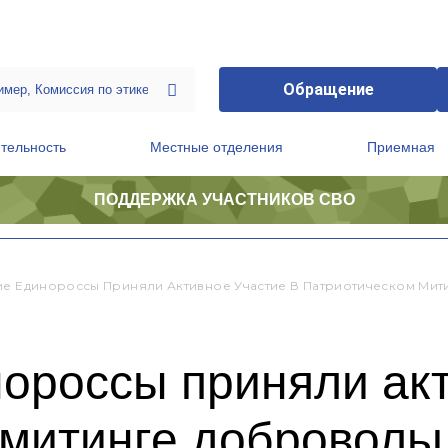
Обращение
тельность
Местные отделения
Приемная
ПОДДЕРЖКА УЧАСТНИКОВ СВО
ственной приемной Председателя Партии
Президиум регионального политического совета
ие Единороссы Приняли Активное Участие В Патриотическом Ми
ороссы приняли акт
 митинге доброволь