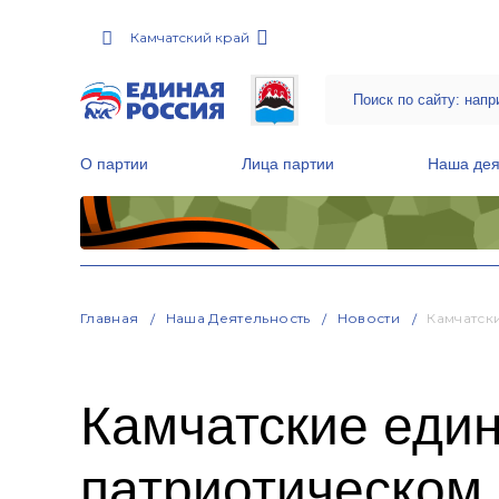
Камчатский край
О партии
Лица партии
Наша дея
Местные общественные приемные Партии
Руководитель Региональной обще
Народная программа «Единой России»
Главная
Наша Деятельность
Новости
Камчатск
Камчатские един
патриотическом