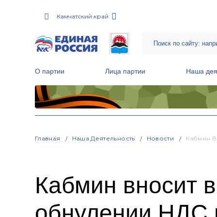
Камчатский край
О партии
Лица партии
Наша дея
Местные общественные приемные Партии
Руководитель Региональной обще
Народная программа «Единой России»
Главная
Наша Деятельность
Новости
Кабмин В
Кабмин вносит в
обнулении НДС 