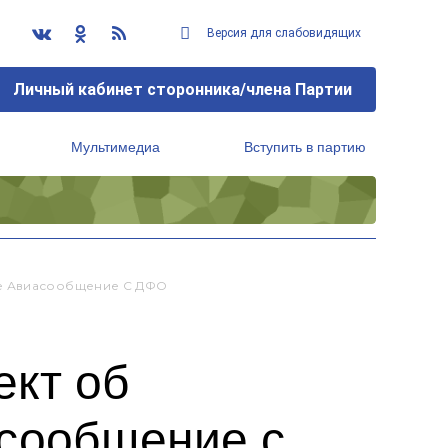
Версия для слабовидящих
Личный кабинет сторонника/члена Партии
Мультимедиа
Вступить в партию
Региональный исполнительный комитет
ее Авиасообщение С ДФО
ект об
асообщение с