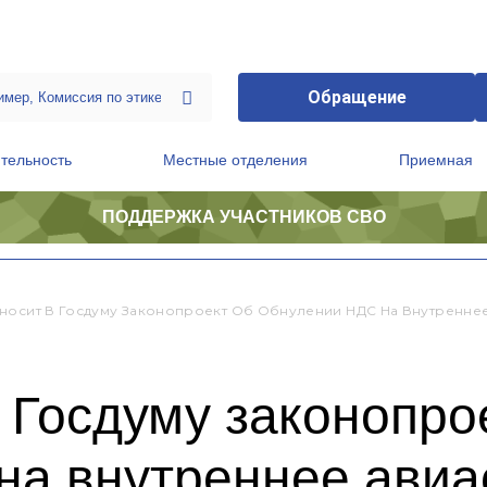
Обращение
тельность
Местные отделения
Приемная
ПОДДЕРЖКА УЧАСТНИКОВ СВО
ственной приемной Председателя Партии
Президиум регионального политического совета
носит В Госдуму Законопроект Об Обнулении НДС На Внутренн
 Госдуму законопро
на внутреннее ави