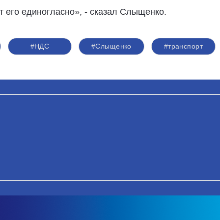
 его единогласно», - сказал Слыщенко.
#НДС
#Слыщенко
#транспорт