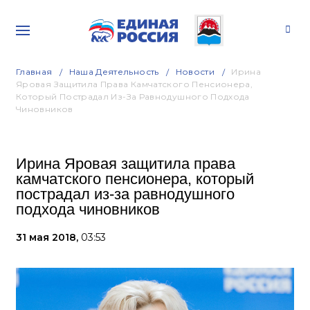
Главная
Наша Деятельность
Новости
Ирина
Яровая Защитила Права Камчатского Пенсионера,
Который Пострадал Из-За Равнодушного Подхода
Чиновников
Ирина Яровая защитила права
камчатского пенсионера, который
пострадал из-за равнодушного
подхода чиновников
31 мая 2018,
03:53