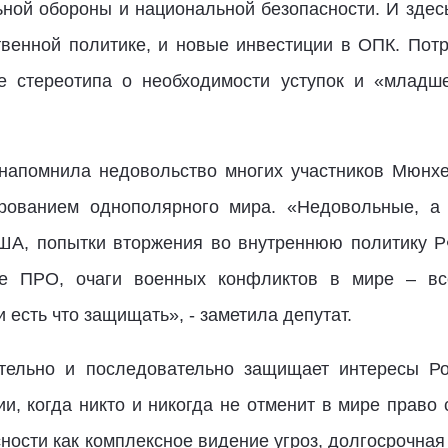
ной обороны и национальной безопасности. И здес
венной политике, и новые инвестиции в ОПК. Пот
е стереотипа о необходимости уступок и «младш
 напомнила недовольство многих участников Мюнх
рованием однополярного мира. «Недовольные, а 
США, попытки вторжения во внутреннюю политику 
е ПРО, очаги военных конфликтов в мире – вс
и есть что защищать», - заметила депутат.
тельно и последовательно защищает интересы Рос
и, когда никто и никогда не отменит в мире право
ности как комплексное видение угроз, долгосрочная