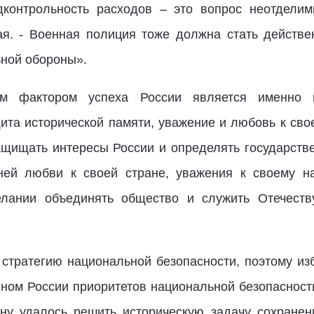
дконтрольность расходов – это вопрос неотделим
вая. - Военная полиция тоже должна стать дейст
ной обороны».
м фактором успеха России является именно м
ита исторической памяти, уважение и любовь к сво
ащищать интересы России и определять государств
ней любви к своей стране, уважения к своему н
елании объединять общество и служить Отечеству
 стратегию национальной безопасности, поэтому из
ом России приоритетов национальной безопасности
ну удалось решить историческую задачу сохранен