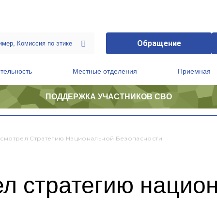
Обращение
тельность
Местные отделения
Приемная
ПОДДЕРЖКА УЧАСТНИКОВ СВО
ственной приемной Председателя Партии
Президиум регионального политического совета
ссмотрел Стратегию Национальной Безопасности
ел стратегию нацио