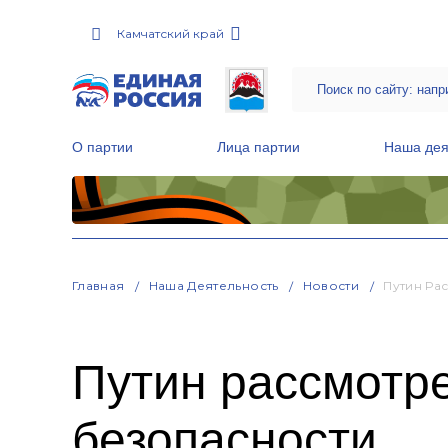
Камчатский край
О партии
Лица партии
Наша дея
Местные общественные приемные Партии
Руководитель Региональной обще
Народная программа «Единой России»
Главная
Наша Деятельность
Новости
Путин Ра
Путин рассмотр
безопасности