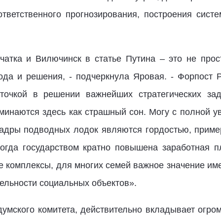
ответственного прогнозирования, построения сист
чатка и Вилючинск в статье Путина – это не прос
ода и решения, - подчеркнула Яровая. - Форпост Р
точкой в решении важнейших стратегических за
минаются здесь как страшный сон. Могу с полной у
адры подводных лодок являются гордостью, приме
когда государством кратно повышена заработная 
ые комплексы, для многих семей важное значение им
ельности социальных объектов».
думского комитета, действительно вкладывает огро