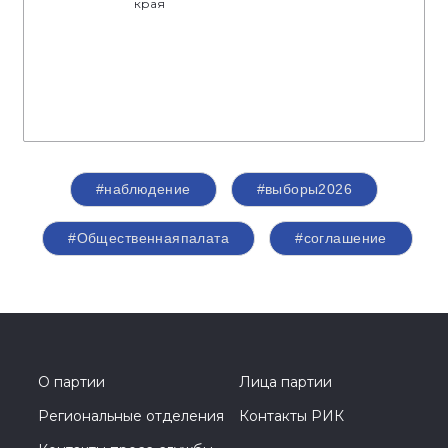
края
#наблюдение
#выборы2026
#Общественнаяпалата
#соглашение
О партии
Лица партии
Региональные отделения
Контакты РИК