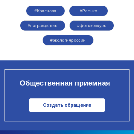
#Краснова
#Раенко
#награждение
#фотоконкурс
#экологияроссии
Общественная приемная
Создать обращение