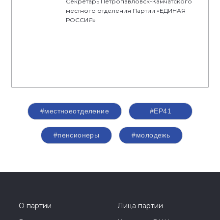
Секретарь Петропавловск-Камчатского
местного отделения Партии «ЕДИНАЯ
РОССИЯ»
#местноеотделение
#ЕР41
#пенсионеры
#молодежь
О партии
Лица партии