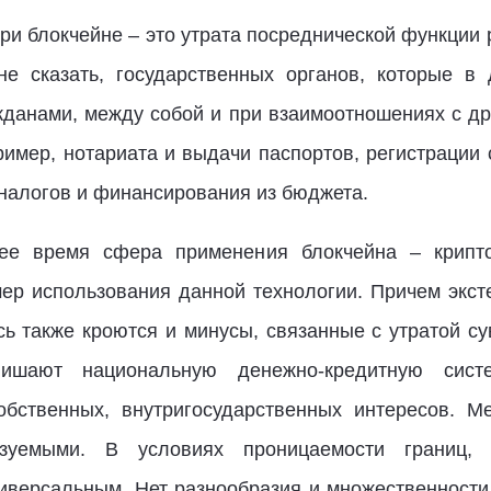
и блокчейне – это утрата посреднической функции р
не сказать, государственных органов, которые в
данами, между собой и при взаимоотношениях с др
пример, нотариата и выдачи паспортов, регистрации
налогов и финансирования из бюджета.
ее время сфера применения блокчейна – крипто
ер использования данной технологии. Причем экст
сь также кроются и минусы, связанные с утратой су
ишают национальную денежно-кредитную сист
бственных, внутригосударственных интересов. М
азуемыми. В условиях проницаемости границ, 
ниверсальным. Нет разнообразия и множественности,