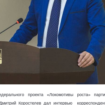
едерального проекта «Локомотивы роста» парти
я Дмитрий Коростелев дал интервью корреспонден