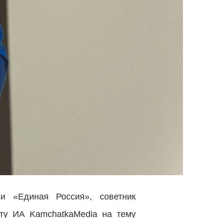
и «Единая Россия», советник
ту ИА KamchatkaMedia на тему