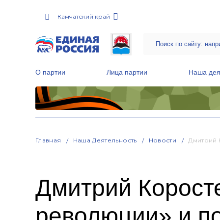
Камчатский край
О партии
Лица партии
Наша дея
Местные общественные приемные Партии
Руководитель Региональной обще
Народная программа «Единой России»
Главная
Наша Деятельность
Новости
Дмитрий 
Дмитрий Корост
революции» и п