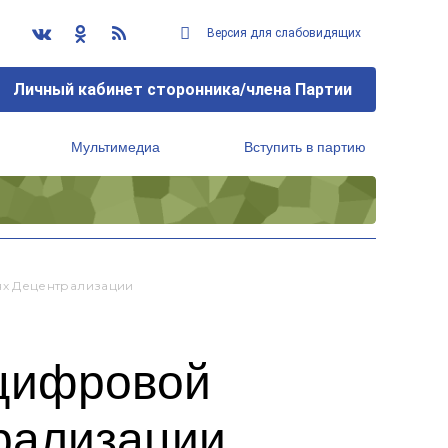
Версия для слабовидящих
Личный кабинет сторонника/члена Партии
Мультимедиа
Вступить в партию
Региональный исполнительный комитет
х Децентрализации
«цифровой
рализации