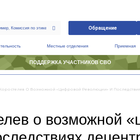
Обращение
тельность
Местные отделения
Приемная
ПОДДЕРЖКА УЧАСТНИКОВ СВО
ственной приемной Председателя Партии
Президиум регионального политического совета
Коростелев О Возможной «цифровой Революции» И Последствия
елев о возможной 
оследствиях децент