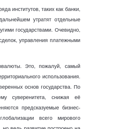
яда институтов, таких как банки,
 дальнейшем утратят отдельные
угими государствами. Очевидно,
 сделок, управления платежными
валюты. Это, пожалуй, самый
ерриториального использования.
веренных основ государства. По
ему суверенитета, снижая её
еняются предсказуемые бизнес-
глобализации всего мирового
 но ведь развитие построено на