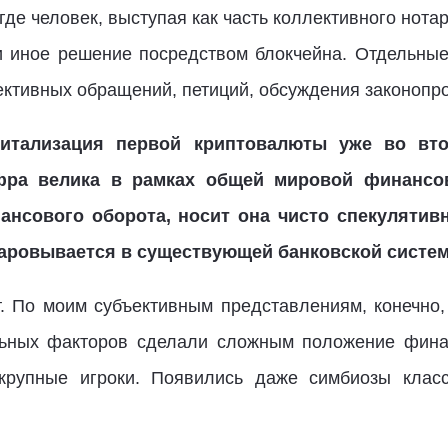
де человек, выступая как часть коллективного нота
и иное решение посредством блокчейна. Отдельны
ективных обращений, петиций, обсуждения законопро
питализация первой криптовалюты уже во вто
ифра велика в рамках общей мировой финансо
ансового оборота, носит она чисто спекулятив
аровывается в существующей банковской систе
т. По моим субъективным представлениям, конечно,
льных факторов сделали сложным положение финан
 крупные игроки. Появились даже симбиозы клас