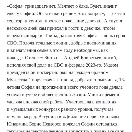
«София, тринадцать лет. Мечтает о ёлке. Будет, значит,
ёлка у Софии. Обязательно решим этот вопрос», — сказал
сенатор, прочитав простое пожелание девочки. А спустя
несколько дней сам приехал в гости к девочке, чтобы
передать подарки. Тринадцатилетняя София — дочь героя
СВО. Положительные эмоции, добрые воспоминания
и впечатления семье в этом году необходимы, как
никогда. Отец семейства — Андрей Ковресьев, погиб,
исполняя свой долг на СВО в феврале 2023-го. Указом
президента он посмертно был награждён орденом
Мужества. Творческая, активная, добрая и отзывчивая, 13-
летняя София на протяжении всего учебного года делала
успехи в учёбе и общественной жизни. Много времени
уделяла внеклассной работе. Участвовала в концертах
и музыкальных конкурсах разного уровня, получила
немало наград. Вступила в «Движение первых» и ряды
Юнармии. Борис Невзоров пожелал Софии оставаться
такой же целеустремлённой и воплотить в жизнь все свои