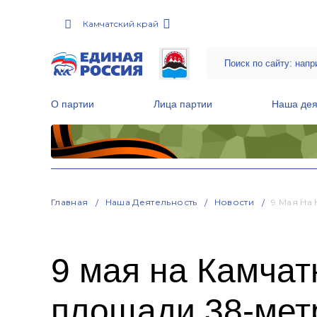
Камчатский край
О партии
Лица партии
Наша дея
Местные общественные приемные Партии
Руководитель Региональной обще
Народная программа «Единой России»
Главная
Наша Деятельность
Новости
9 Мая На
9 мая на Камчат
площади 38-мет