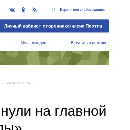
Версия для слабовидящих
Личный кабинет сторонника/члена Партии
Мультимедиа
Вступить в партию
Региональный исполнительный комитет
е «Знамя Победы»
рнули на главной
ды»