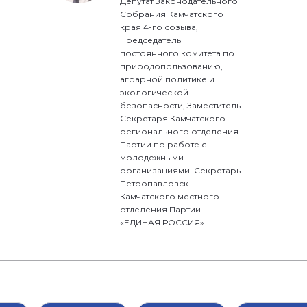
Депутат Законодательного
Собрания Камчатского
края 4-го созыва,
Председатель
постоянного комитета по
природопользованию,
аграрной политике и
экологической
безопасности, Заместитель
Секретаря Камчатского
регионального отделения
Партии по работе с
молодежными
организациями. Секретарь
Петропавловск-
Камчатского местного
отделения Партии
«ЕДИНАЯ РОССИЯ»