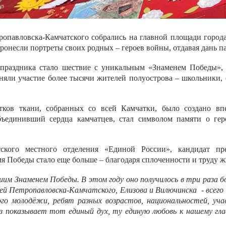
опавловска-Камчатского собрались на главной площади города
ронесли портреты своих родных – героев войны, отдавая дань 
праздника стало шествие с уникальным «Знаменем Победы»,
яли участие более тысячи жителей полуострова – школьники,
тков ткани, собранных со всей Камчатки, было создано вп
ъединивший сердца камчатцев, стал символом памяти о ге
тского местного отделения «Единой России», кандидат пр
мя Победы стало еще больше – благодаря сплоченности и труду ж
им Знаменем Победы. В этом году оно получилось в три раза бо
ей Петропавловска-Камчатского, Елизова и Вилючинска
- всег
го молодёжи, ребят разных возрастов, национальностей, учас
з показывает тот единый дух, ту единую любовь к нашему гла