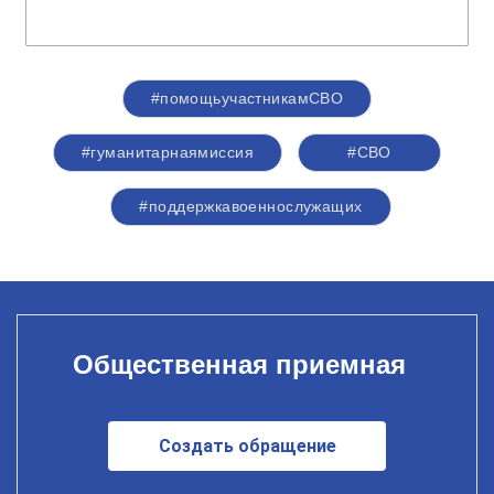
#помощьучастникамСВО
#гуманитарнаямиссия
#СВО
#поддержкавоеннослужащих
Общественная приемная
Создать обращение